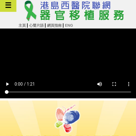
☰
|
|
|
主頁
心聲片語
網頁指南
ENG