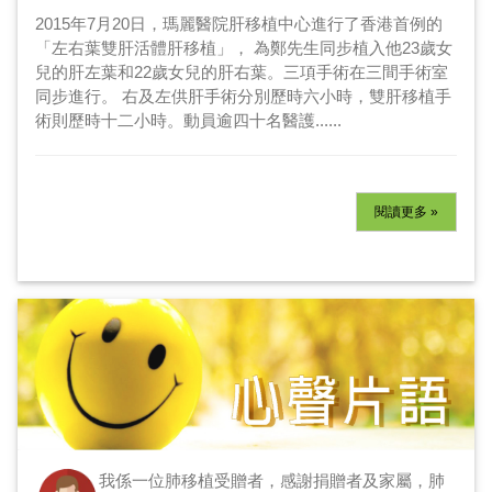
2015年7月20日，瑪麗醫院肝移植中心進行了香港首例的
「左右葉雙肝活體肝移植」， 為鄭先生同步植入他23歲女
兒的肝左葉和22歲女兒的肝右葉。三項手術在三間手術室
同步進行。 右及左供肝手術分別歷時六小時，雙肝移植手
術則歷時十二小時。動員逾四十名醫護......
閱讀更多 »
我係一位肺移植受贈者，感謝捐贈者及家屬，肺