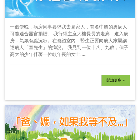
一個傍晚，病房同事要求我去見家人，有名中風的男病人
可能適合器官捐贈。 我行經主座大樓長長的走廊，進入病
房，氣氛有點沉寂。在會議室內，醫生正要向病人家屬講
述病人「童先生」的病況。 我見到一位十八、九歲，個子
高大的少年伴著一位較年長的女士.....
閱讀更多 »