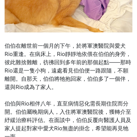
伯伯在離世前一個月的下午，於將軍澳醫院與愛犬
Rio重逢。在病床上，Rio靜靜地依偎在伯伯的身旁，
彼此難捨難離，彷彿回到多年前的那個起點——那時
Rio還是一隻小狗，遠處看見伯伯便一路跟隨，不願
離開。自那天，伯伯將牠抱回家，伯伯多了一個伴，
還與Rio成為了家人。
伯伯與Rio相伴八年，直至病情惡化需長期住院而分
開。伯伯屬晚期病人，入住將軍澳醫院後，獲轉介至
紓緩治療科評估。在面談中，伯伯反覆向醫護人員及
家人提起對家中愛犬Rio無盡的掛念，希望能再見牠
一面。