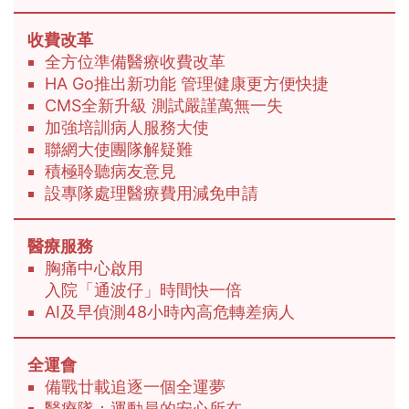
收費改革
全方位準備醫療收費改革
HA Go推出新功能 管理健康更方便快捷
CMS全新升級 測試嚴謹萬無一失
加強培訓病人服務大使
聯網大使團隊解疑難
積極聆聽病友意見
設專隊處理醫療費用減免申請
醫療服務
胸痛中心啟用
入院「通波仔」時間快一倍
AI及早偵測48小時內高危轉差病人
全運會
備戰廿載追逐一個全運夢
醫療隊：運動員的安心所在