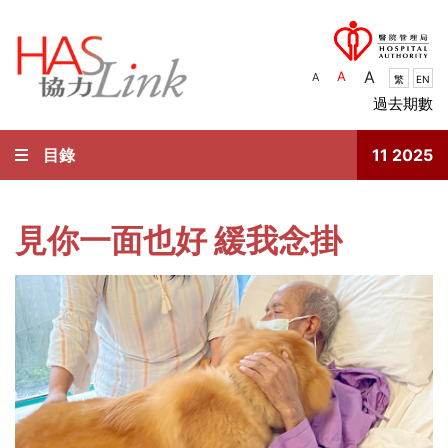
A
A
A
繁
EN
過去期數
目錄
11 2025
見你一面也好 緩我念掛