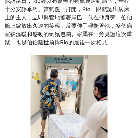
探訪當日，Rio經以布覆蓋的狗籠運送到病室，全程
十分安靜乖巧。當狗籠一打開，Rio一眼就認出病床
上的主人，立即興奮地搖著尾巴，伏在他身旁。伯伯
臉上綻放出久違的笑容，反覆伸手輕撫著牠，整個病
室被溫暖和感動的氣氛包圍。家屬在一旁見證這次重
聚，也是伯伯離世前與Rio的最後一次相見。