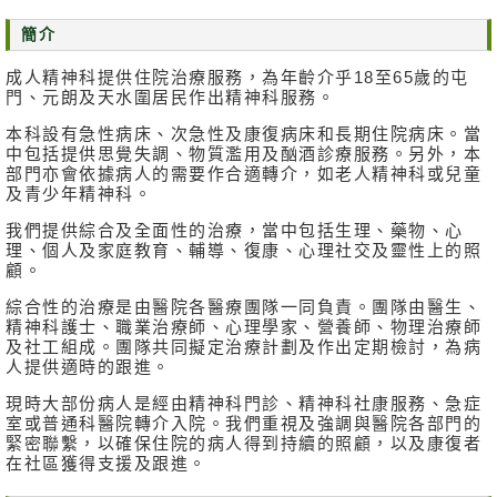
消
簡介
息
成人精神科提供住院治療服務，為年齡介乎18至65歲的屯
及
門、元朗及天水圍居民作出精神科服務。
活
動
本科設有急性病床、次急性及康復病床和長期住院病床。當
中包括提供思覺失調、物質濫用及酗酒診療服務。另外，本
部門亦會依據病人的需要作合適轉介，如老人精神科或兒童
關
及青少年精神科。
於
我
我們提供綜合及全面性的治療，當中包括生理、藥物、心
們
理、個人及家庭教育、輔導、復康、心理社交及靈性上的照
顧。
聯
綜合性的治療是由醫院各醫療團隊一同負責。團隊由醫生、
絡
精神科護士、職業治療師、心理學家、營養師、物理治療師
我
及社工組成。團隊共同擬定治療計劃及作出定期檢討，為病
人提供適時的跟進。
們
現時大部份病人是經由精神科門診、精神科社康服務、急症
免
室或普通科醫院轉介入院。我們重視及強調與醫院各部門的
責
緊密聯繫，以確保住院的病人得到持續的照顧，以及康復者
在社區獲得支援及跟進。
聲
明