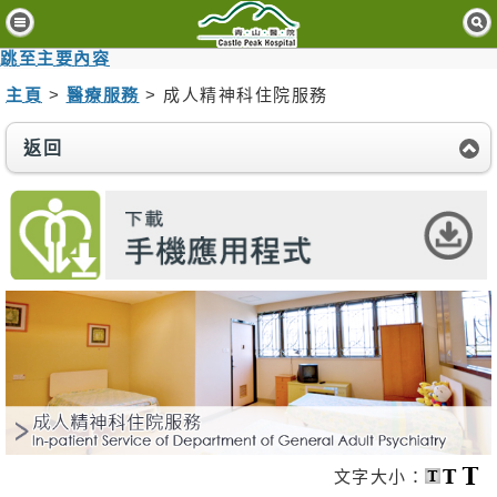
主
頁
跳至主要內容
主頁
>
醫療服務
> 成人精神科住院服務
病
人
與
返回
訪
客
醫
療
服
務
精
神
健
康
資
文字大小：
訊