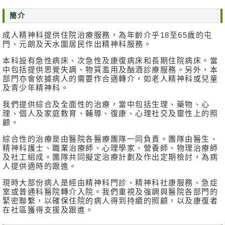
消
簡介
息
成人精神科提供住院治療服務，為年齡介乎18至65歲的屯
及
門、元朗及天水圍居民作出精神科服務。
活
動
本科設有急性病床、次急性及康復病床和長期住院病床。當
中包括提供思覺失調、物質濫用及酗酒診療服務。另外，本
部門亦會依據病人的需要作合適轉介，如老人精神科或兒童
關
及青少年精神科。
於
我
我們提供綜合及全面性的治療，當中包括生理、藥物、心
們
理、個人及家庭教育、輔導、復康、心理社交及靈性上的照
顧。
聯
綜合性的治療是由醫院各醫療團隊一同負責。團隊由醫生、
絡
精神科護士、職業治療師、心理學家、營養師、物理治療師
我
及社工組成。團隊共同擬定治療計劃及作出定期檢討，為病
人提供適時的跟進。
們
現時大部份病人是經由精神科門診、精神科社康服務、急症
免
室或普通科醫院轉介入院。我們重視及強調與醫院各部門的
責
緊密聯繫，以確保住院的病人得到持續的照顧，以及康復者
在社區獲得支援及跟進。
聲
明