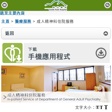
主
頁
跳至主要內容
主頁
>
醫療服務
> 成人精神科住院服務
病
人
與
返回
訪
客
醫
療
服
務
精
神
健
康
資
文字大小：
訊