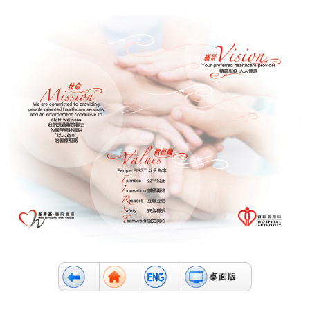
消
息
及
活
動
關
於
我
們
聯
絡
我
們
免
責
桌面版
聲
明