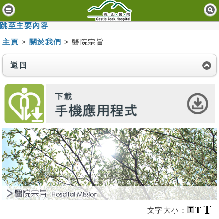
主
頁
跳至主要內容
主頁
>
關於我們
> 醫院宗旨
病
人
與
返回
訪
客
醫
療
服
務
精
神
健
康
資
文字大小：
訊